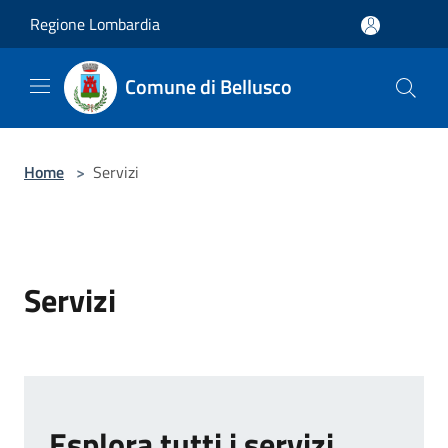
Salta al contenuto principale
Regione Lombardia
Comune di Bellusco
Home
>
Servizi
Servizi
Esplora tutti i servizi